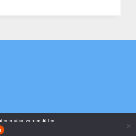
OTER
NKEL“
aten erhoben werden dürfen.
g