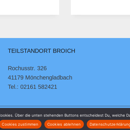
„T
WI
TEILSTANDORT BROICH
Rochusstr. 326
41179 Mönchengladbach
Tel.: 02161 582421
ookies. Über die unten stehenden Buttons entscheidest Du, welche D
© 2026 Will-Sommer-Grundschule
Cookies zustimmen
Cookies ablehnen
Datenschutzerklärun