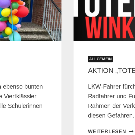
ALLGEMEIN
AKTION „TOT
m ebenso bunten
LKW-Fahrer fürch
 Viertklässler
Radfahrer und Fu
alle Schülerinnen
Rahmen der Verke
diesen Gefahre
AK
WEITERLESEN