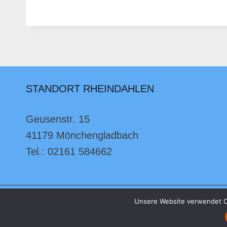
IN
DIE
SOMMERFERIEN
STANDORT RHEINDAHLEN
Geusenstr. 15
41179 Mönchengladbach
Tel.: 02161 584662
Unsere Website verwendet C