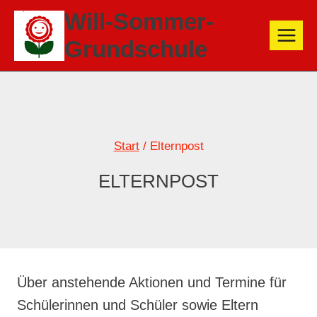
Zum
Will-Sommer-
Inhalt
Grundschule
springen
Start
/
Elternpost
ELTERNPOST
Über anstehende Aktionen und Termine für
Schülerinnen und Schüler sowie Eltern