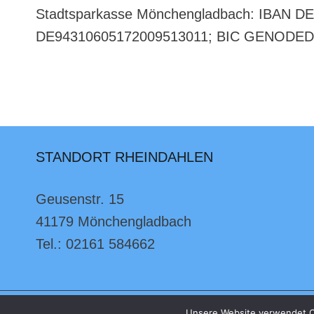
Stadtsparkasse Mönchengladbach: IBAN 
DE94310605172009513011; BIC GENODE
STANDORT RHEINDAHLEN
Geusenstr. 15
41179 Mönchengladbach
Tel.: 02161 584662
Unsere Website verwendet C