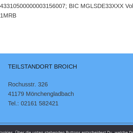
DE43310500000003156007; BIC MGLSDE33XXX Vol
D1MRB
TEILSTANDORT BROICH
Rochusstr. 326
41179 Mönchengladbach
Tel.: 02161 582421
ookies. Über die unten stehenden Buttons entscheidest Du, welche D