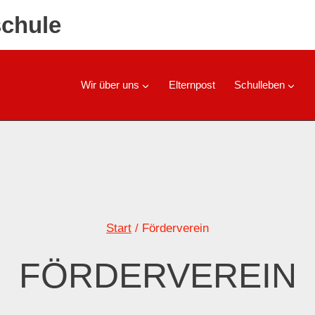
chule
Wir über uns
Elternpost
Schulleben
Start
/
Förderverein
FÖRDERVEREIN