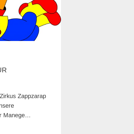
UR
 Zirkus Zappzarap
nsere
der Manege…