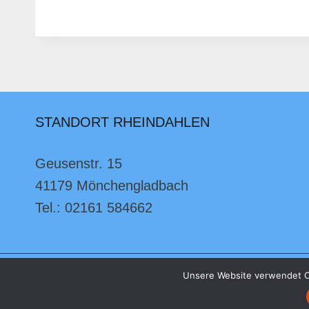
DER
VORBEREITUNG
ZUR
ZIRKUSWOCHE
STANDORT RHEINDAHLEN
Geusenstr. 15
41179 Mönchengladbach
Tel.: 02161 584662
Unsere Website verwendet C