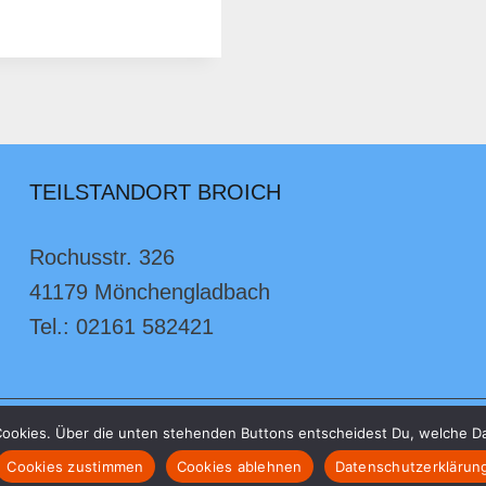
TEILSTANDORT BROICH
Rochusstr. 326
41179 Mönchengladbach
Tel.: 02161 582421
ookies. Über die unten stehenden Buttons entscheidest Du, welche D
© 2026 Will-Sommer-Grundschule
Cookies zustimmen
Cookies ablehnen
Datenschutzerklärun