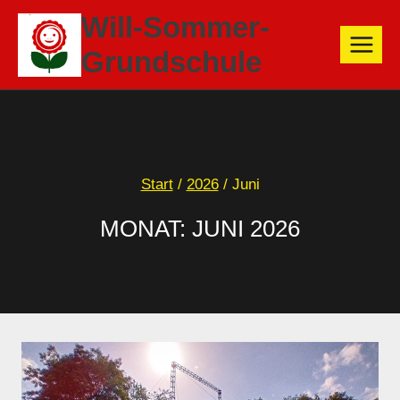
Zum
Will-Sommer-
Inhalt
Grundschule
springen
Start
/
2026
/
Juni
MONAT: JUNI 2026