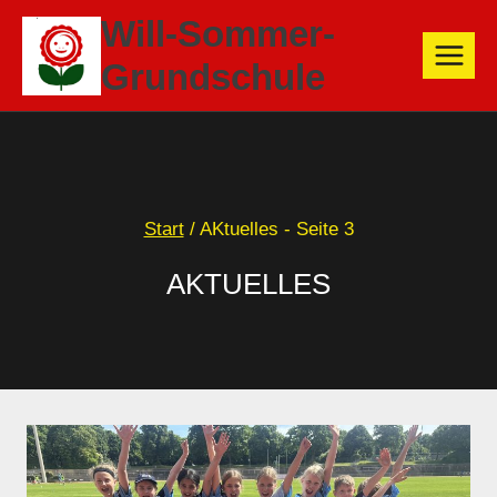
Zum
Will-Sommer-
Inhalt
Grundschule
springen
Start
/
AKtuelles
- Seite 3
AKTUELLES