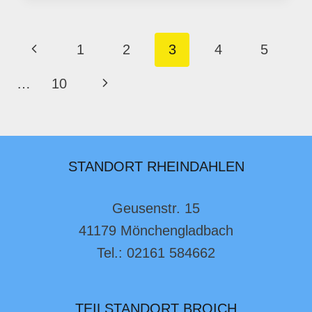
SEITENNAVIGATION
Vorherige
1
2
3
4
5
Seite
Nächste
…
10
Seite
STANDORT RHEINDAHLEN
Geusenstr. 15
41179 Mönchengladbach
Tel.: 02161 584662
TEILSTANDORT BROICH