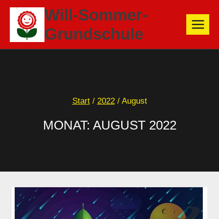
Zum
Will-Sommer-
Inhalt
Grundschule
springen
Start
/
2022
/
August
MONAT: AUGUST 2022