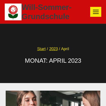
Zum
Will-Sommer-
Inhalt
Grundschule
springen
Start
/
2023
/
April
MONAT: APRIL 2023