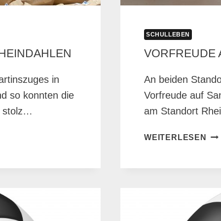
SCHULLEBEN
HEINDAHLEN
VORFREUDE 
artinszuges in
An beiden Stando
nd so konnten die
Vorfreude auf Sa
n stolz…
am Standort Rhe
VO
WEITERLESEN
AU
SA
MA