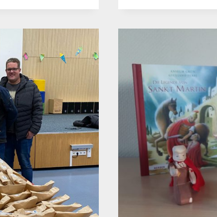
EU
AN
DE
LI
AD