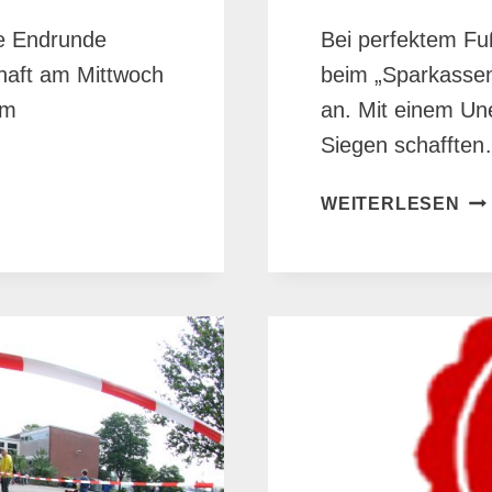
ie Endrunde
Bei perfektem Fu
haft am Mittwoch
beim „Sparkasse
im
an. Mit einem Une
Siegen schaffte
ER
WEITERLESEN
IN
DE
VO
DE
VIT
CU