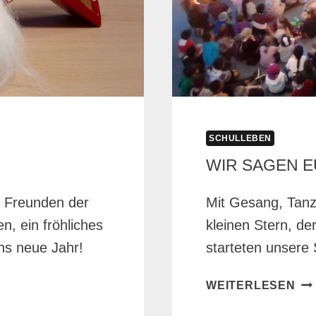
SCHULLEBEN
WIR SAGEN E
d Freunden der
Mit Gesang, Tan
, ein fröhliches
kleinen Stern, de
ns neue Jahr!
starteten unsere
WI
WEITERLESEN
SA