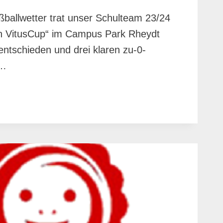
ßballwetter trat unser Schulteam 23/24
n VitusCup“ im Campus Park Rheydt
ntschieden und drei klaren zu-0-
n…
FOLG
R
RRUNDE
S
US-
P