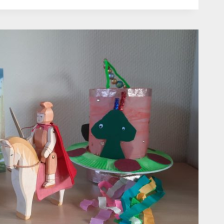
CH
N
EBEN
VENT