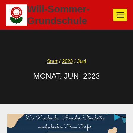
Zum
Will-Sommer-
Inhalt
Grundschule
springen
Start
/
2023
/
Juni
MONAT: JUNI 2023